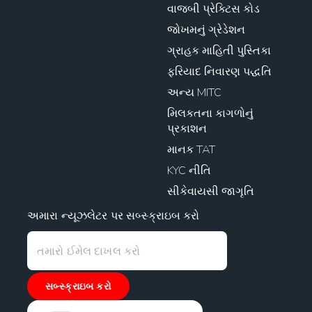
વાજબી પ્રેક્ટિસ કોડ
જોખમનું ગ્રેડેશન
ગ્રાહક માહિતી પુસ્તિકા
ફરિયાદ નિવારણ પદ્ધતિ
અન્ય MITC
મિલકતના કાગળોનું
પ્રકાશન
માનક TAT
KYC નીતિ
સીકેવાયસી જાગૃતિ
અમારા ન્યૂઝલેટર પર સબ્સ્ક્રાઇબ કરો
સબ્સ્ક્રાઇબ કરો