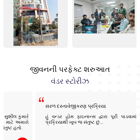
જીવનની પરફેક્ટ શરુઆત
વંડર સ્ટોરીઝ
સરળ દસ્તાવેજીકરણ પ્રક્રિયા
હું વન્ડર હોમ ફાઇનાન્સ દ્વારા પૂરી પાડવામાં આવતી લોન
પ્રક્રિયાથી ખૂબ જ સંતુષ્ટ છું…