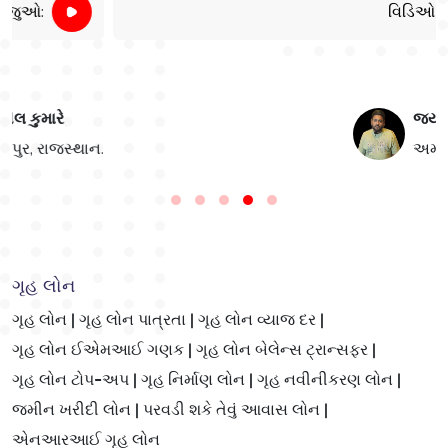
વિડિઓ જુઓ:
જય વલાન્ડ
.
અમદાવાદ, ગુજરાત:
ગૃહ લોન
ગૃહ લોન |
ગૃહ લોન પાત્રતા |
ગૃહ લોન વ્યાજ દર |
ગૃહ લોન ઈએમઆઈ ગણક |
ગૃહ લોન બેલેન્સ ટ્રાન્સફર |
ગૃહ લોન ટોપ-અપ |
ગૃહ નિર્માણ લોન |
ગૃહ નવીનીકરણ લોન |
જમીન ખરીદી લોન |
પરવડી શકે તેવું આવાસ લોન |
એનઆરઆઈ ગૃહ લોન