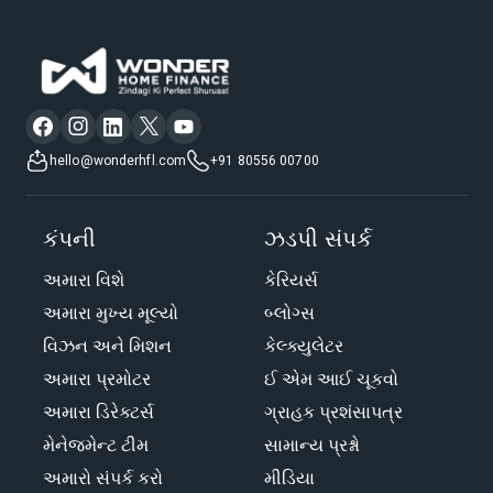
hello@wonderhfl.com
+91 80556 00700
કંપની
ઝડપી સંપર્ક
અમારા વિશે
કેરિયર્સ
અમારા મુખ્ય મૂલ્યો
બ્લોગ્સ
વિઝન અને મિશન
કેલ્ક્યુલેટર
અમારા પ્રમોટર
ઈ એમ આઈ ચૂકવો
અમારા ડિરેક્ટર્સ
ગ્રાહક પ્રશંસાપત્ર
મેનેજમેન્ટ ટીમ
સામાન્ય પ્રશ્નો
અમારો સંપર્ક કરો
મીડિયા