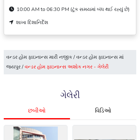
10:00 AM to 06:30 PM (ટૂંક સમયમાં બંધ થઈ રહ્યું છે)
શાખા દિશાનિર્દેશ
વન્ડર હોમ ફાઇનાન્સ મારી નજીક
/
વન્ડર હોમ ફાઇનાન્સ માં
જયપુર
/
વન્ડર હોમ ફાઇનાન્સ અશોક નગર -
ગેલેરી
ગેલેરી
છબીઓ
વિડિઓ