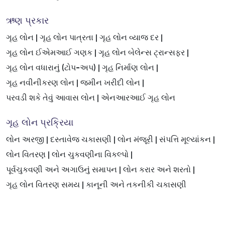
ઋણ પ્રકાર
ગૃહ લોન |
ગૃહ લોન પાત્રતા |
ગૃહ લોન વ્યાજ દર |
ગૃહ લોન ઈએમઆઈ ગણક |
ગૃહ લોન બેલેન્સ ટ્રાન્સફર |
ગૃહ લોન વધારાનું (ટોપ-અપ) |
ગૃહ નિર્માણ લોન |
ગૃહ નવીનીકરણ લોન |
જમીન ખરીદી લોન |
પરવડી શકે તેવું આવાસ લોન |
એનઆરઆઈ ગૃહ લોન
ગૃહ લોન પ્રક્રિયા
લોન અરજી |
દસ્તાવેજ ચકાસણી |
લોન મંજૂરી |
સંપત્તિ મૂલ્યાંકન |
લોન વિતરણ |
લોન ચુકવણીના વિકલ્પો |
પૂર્વચુકવણી અને અગાઉનું સમાપન |
લોન કરાર અને શરતો |
ગૃહ લોન વિતરણ સમય |
કાનૂની અને તકનીકી ચકાસણી