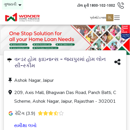
ગુજરાતી
ટોલ ફ્રી 1800-102-1002
પ્રોમોટેડ બાય
વન્ડર હોમ ફાઇનાન્સ - જયપુરમાં હોમ લોન
સી-સ્કીમ
Ashok Nagar, Jaipur
209, Axis Mall, Bhagwan Das Road, Panch Batti, C
Scheme, Ashok Nagar, Jaipur, Rajasthan - 302001
રેટિંગ (3.9)
સમીક્ષા લખો