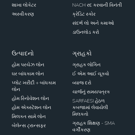
શાખા લોકેટર
NACH રદ કરવાની વિનંતી
અસ્વીકરણ
ક્રેડિટ સ્કોર
સંદર્ભ લો અને કમાઓ
ડાઉનલોડ કરો
ઉત્પાદનો
ગ્રાહકો
હોમ પરચેઝ લોન
ગ્રાહક લોગિન
ઘર બાંધકામ લોન
ઈ એમ આઈ ચૂકવો
પ્લોટ ખરીદી + બાંધકામ
વ્યાજ દરો
લોન
ચાર્જનું સમયપત્રક
હોમ રિનોવેશન લોન
SARFAESI હેઠળ
હોમ એક્સ્ટેંશન લોન
કબજામાં લેવાયેલી
મિલકતો
મિલકત સામે લોન
ગ્રાહક શિક્ષણ - SMA
બેલેન્સ ટ્રાન્સફર
વર્ગીકરણ